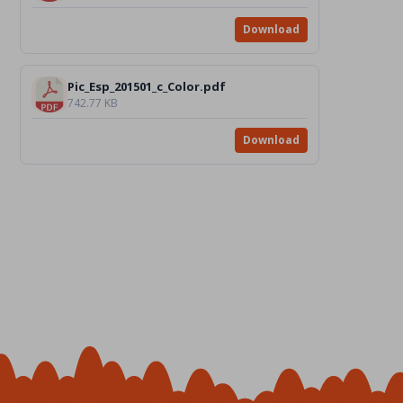
Download
Pic_Esp_201501_c_Color.pdf
742.77 KB
Download