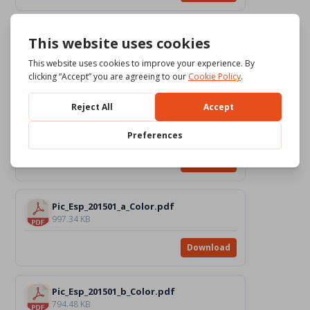
Pic_Esp_201501_b_BW.pdf
381.85 KB
Download
Pic_Esp_201501_c_BW.pdf
445.58 KB
Download
Pic_Esp_201501_a_Color.pdf
997.34 KB
Download
Pic_Esp_201501_b_Color.pdf
794.48 KB