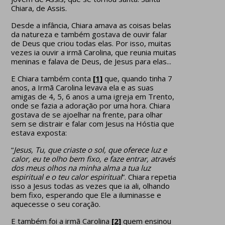
Chiara, de Assis.
Desde a infância, Chiara amava as coisas belas
da natureza e também gostava de ouvir falar
de Deus que criou todas elas. Por isso, muitas
vezes ia ouvir a irmã Carolina, que reunia muitas
meninas e falava de Deus, de Jesus para elas...
E Chiara também conta
[1]
que, quando tinha 7
anos, a Irmã Carolina levava ela e as suas
amigas de 4, 5, 6 anos a uma igreja em Trento,
onde se fazia a adoração por uma hora. Chiara
gostava de se ajoelhar na frente, para olhar
sem se distrair e falar com Jesus na Hóstia que
estava exposta:
“
Jesus,
Tu, que criaste o sol, que oferece luz e
calor, eu te olho bem fixo, e faze entrar, através
dos meus olhos na minha alma a tua luz
espiritual e o teu calor espiritual
”. Chiara repetia
isso a Jesus todas as vezes que ia ali, olhando
bem fixo, esperando que Ele a iluminasse e
aquecesse o seu coração.
E também foi a irmã Carolina
[2]
quem ensinou