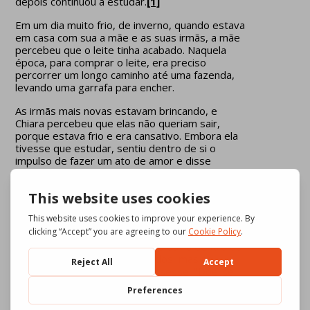
depois continuou a estudar.
[1]
Em um dia muito frio, de inverno, quando estava
em casa com sua a mãe e as suas irmãs, a mãe
percebeu que o leite tinha acabado. Naquela
época, para comprar o leite, era preciso
percorrer um longo caminho até uma fazenda,
levando uma garrafa para encher.
As irmãs mais novas estavam brincando, e
Chiara percebeu que elas não queriam sair,
porque estava frio e era cansativo. Embora ela
tivesse que estudar, sentiu dentro de si o
impulso de fazer um ato de amor e disse
imediatamente: “Vou eu, mãe, buscar o leite
com a garrafa!”.
Ela se cobriu bem, saiu e começou a caminhar.
Quando estava no meio do caminho,
exatamente em direção a um lugar chamado
“Nossa Senhora Branca”, Chiara ouviu dentro do
seu coração, não com os ouvidos, mas no
coração, como se Deus lhe dissesse: "Doe-se
toda a mim! Seja toda minha, doe-se toda a
mim." E Chiara respondeu: “Sim”. E sentiu uma
grande, imensa alegria.