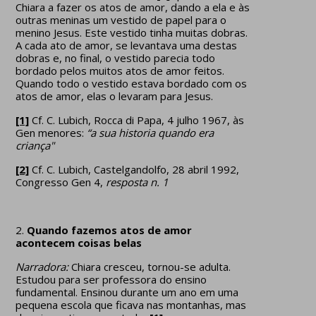
Chiara a fazer os atos de amor, dando a ela e às
outras meninas um vestido de papel para o
menino Jesus. Este vestido tinha muitas dobras.
A cada ato de amor, se levantava uma destas
dobras e, no final, o vestido parecia todo
bordado pelos muitos atos de amor feitos.
Quando todo o vestido estava bordado com os
atos de amor, elas o levaram para Jesus.
[1]
Cf. C. Lubich, Rocca di Papa, 4 julho 1967, às
Gen menores:
“a sua historia quando era
criança"
[2]
Cf. C. Lubich, Castelgandolfo, 28 abril 1992,
Congresso Gen 4,
resposta n. 1
2.
Quando fazemos atos de amor
acontecem coisas belas
Narradora:
Chiara cresceu, tornou-se adulta.
Estudou para ser professora do ensino
fundamental. Ensinou durante um ano em uma
pequena escola que ficava nas montanhas, mas