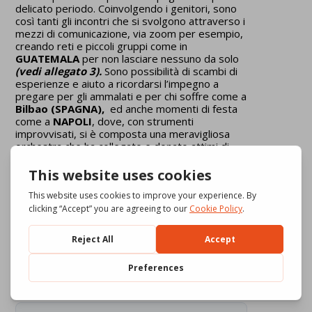
delicato periodo. Coinvolgendo i genitori, sono
così tanti gli incontri che si svolgono attraverso i
mezzi di comunicazione, via zoom per esempio,
creando reti e piccoli gruppi come in
GUATEMALA
per non lasciare nessuno da solo
(vedi allegato 3).
Sono possibilità di scambi di
esperienze e aiuto a ricordarsi l’impegno a
pregare per gli ammalati e per chi soffre come a
Bilbao (SPAGNA),
ed anche momenti di festa
come a
NAPOLI
, dove, con strumenti
improvvisati, si è composta una meravigliosa
orchestra che ha collegato e donato attimi di
felicità a tanti bambini all’interno delle loro case
(vedi allegato 4)
. In
Portogallo
alcuni adulti
ogni domenica fanno anche un video con una
piccola rappresentazione del Vangelo e lo
condividono sui social.
Download
5258
File Size
1.02 MB