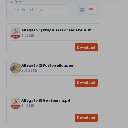
4 files
Allegato 1) PreghieraCoreadelSud_it_Text.pdf
1.02 MB
Download
Allegato 2) Portogallo.jpeg
301.28 KB
Download
Allegato 3) Guatemala.pdf
1.15 MB
Download