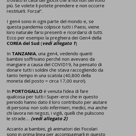
trovato in casa dei giochi che a noi non servono
più. Se volete li potete prendere e non occorre
restituirli. Forza!”.
I gen4 sono in ogni parte del mondo e, se
questa pandemia colpisce tutti i Paesi, viene
loro naturale farsi presenti e ricordarsi di tutti.
Ecco per esempio la preghiera dei Gen4 della
COREA del Sud
(
vedi allegato 1
)
In
TANZANIA
, una gen4, vedendo quanti
bambini soffrivano perché non avevano da
mangiare a causa del COVID19, ha pensato di
donare tutti i soldini che stava raccogliendo da
tanto tempo in una scatola (40,800 della
moneta del posto = circa 17,00 euro!).
In
PORTOGALLO
è venuta l’idea di fare
qualcosa per tutti i Super-eroi che in questo
periodo hanno dato il loro contributo per aiutare
di persona: non solo infermieri, medici, ma anche
chi lavora nei negozi, i vigili, quelli che puliscono
le strade….
(vedi allegato 2)
Accanto ai bambini, gli animatori dei Focolari
sono in prima linea per accompagnarli in questo