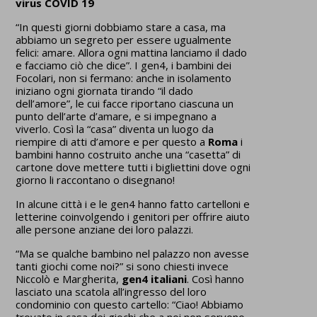
virus COVID 19
“In questi giorni dobbiamo stare a casa, ma
abbiamo un segreto per essere ugualmente
felici: amare. Allora ogni mattina lanciamo il dado
e facciamo ciò che dice”. I gen4, i bambini dei
Focolari, non si fermano: anche in isolamento
iniziano ogni giornata tirando “il dado
dell’amore”, le cui facce riportano ciascuna un
punto dell’arte d’amare, e si impegnano a
viverlo. Così la “casa” diventa un luogo da
riempire di atti d’amore e per questo a
Roma
i
bambini hanno costruito anche una “casetta” di
cartone dove mettere tutti i bigliettini dove ogni
giorno li raccontano o disegnano!
In alcune città i e le gen4 hanno fatto cartelloni e
letterine coinvolgendo i genitori per offrire aiuto
alle persone anziane dei loro palazzi.
“Ma se qualche bambino nel palazzo non avesse
tanti giochi come noi?” si sono chiesti invece
Niccolò e Margherita,
gen4 italiani
. Così hanno
lasciato una scatola all’ingresso del loro
condominio con questo cartello: “Ciao! Abbiamo