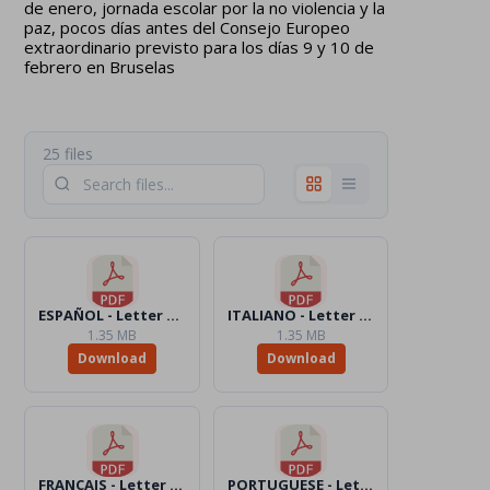
de enero, jornada escolar por la no violencia y la
paz, pocos días antes del Consejo Europeo
extraordinario previsto para los días 9 y 10 de
febrero en Bruselas
25 files
ESPAÑOL - Letter KidsAction4Peace.pdf
ITALIANO - Letter KidsAction4Peace.pdf
1.35 MB
1.35 MB
Download
Download
FRANCAIS - Letter KidsAction4Peace.pdf
PORTUGUESE - Letter KidsAction4Peace.pdf