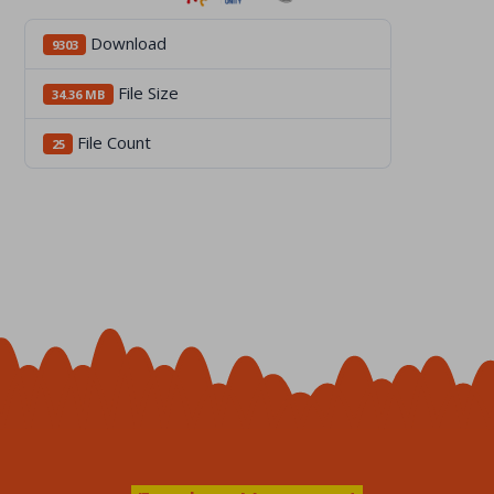
Download
9303
File Size
34.36 MB
File Count
25