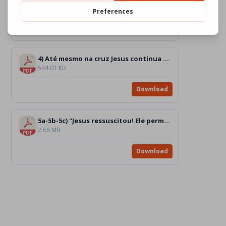
1.32 MB
Download
4) Até mesmo na cruz Jesus continua a amar [DESENHO]_BW
544.01 KB
Download
5a-5b-5c) "Jesus ressuscitou! Ele permanece entre nós se nos amarmos”. Chiara [DESENHOS]_BW
2.66 MB
Download