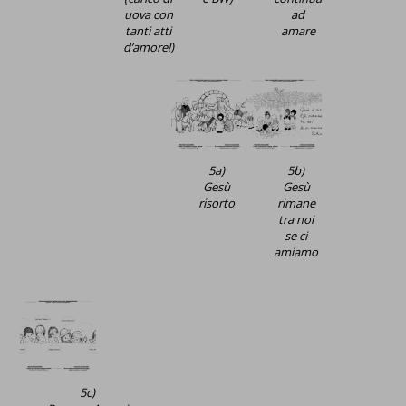
uova con
ad
tanti atti
amare
d’amore!)
5a)
5b)
Gesù
Gesù
risorto
rimane
tra noi
se ci
amiamo
5c)