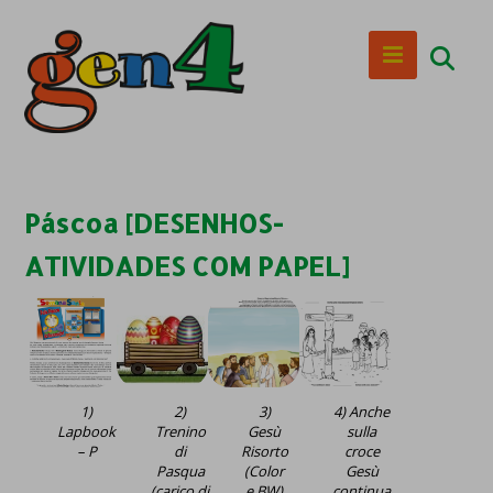
Páscoa [DESENHOS-
ATIVIDADES COM PAPEL]
1)
2)
3)
4) Anche
Lapbook
Trenino
Gesù
sulla
– P
di
Risorto
croce
Pasqua
(Color
Gesù
(carico di
e BW)
continua