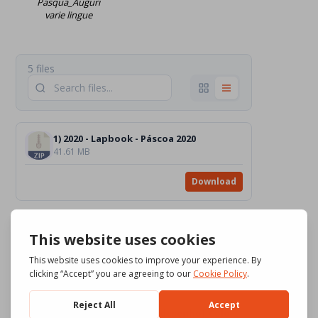
Pasqua_Auguri
varie lingue
5 files
1) 2020 - Lapbook - Páscoa 2020
41.61 MB
Download
2) O trenzinho da Páscoa (cheio de ovos com muitos atos de amor!) - Páscoa 2016
21.04 MB
Download
3) Jesus Ressuscitado [desenho]_Color-BW