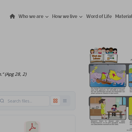
Who we are
How we live
Word of Life
Materia
“ (Apg 28, 2)