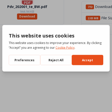
Downloa
Pdv_202001_te_BW.pdf
772
944.94 KB
Download
File Si
2.03 MB
File Count
4
IMG_202001_BW.zip
4.89 MB
Download