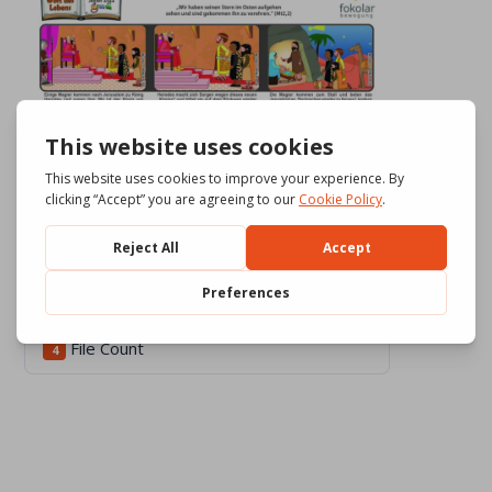
Download
715
File Size
4.49 MB
File Count
4