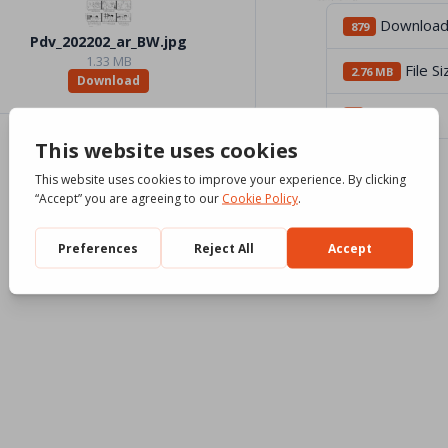
Downloa
879
Pdv_202202_ar_BW.jpg
1.33 MB
File Si
2.76 MB
Download
File Count
3