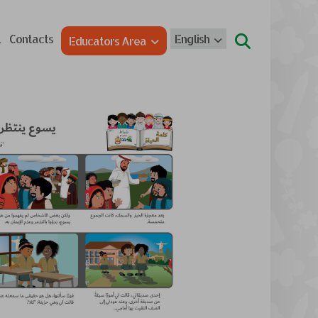
l
Contacts
English
Educators Area