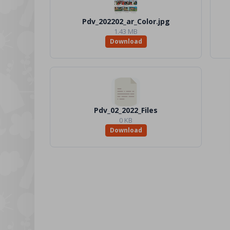
Pdv_202202_ar_Color.jpg
1.43 MB
Download
Pdv_02_2022_Files
0 KB
Download