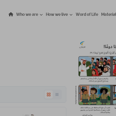
Who we are
How we live
Word of Life
Materia