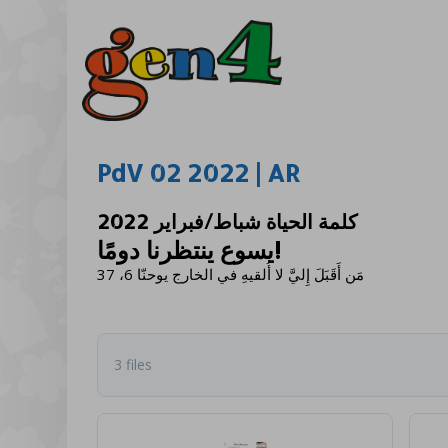
PdV 02 2022 | AR
كلمة الحياة شباط/فبراير 2022
يسوع ينتظرنا دومًا!
مَن أَقَبَلَ إِليَّ لا أُلقيهِ في الخارج يوحنّا 6، 37
3 files