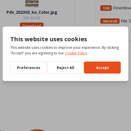
Downloa
1382
Pdv_202303_ko_Color.jpg
291.26 KB
File 
490.64 KB
Download
File Count
3