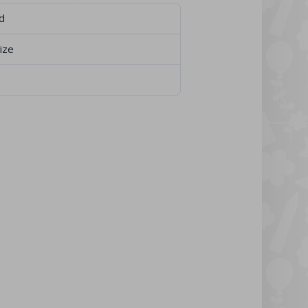
d
Size