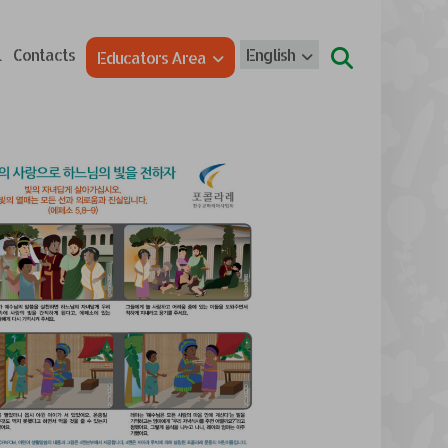
l
Contacts
English
Educators Area