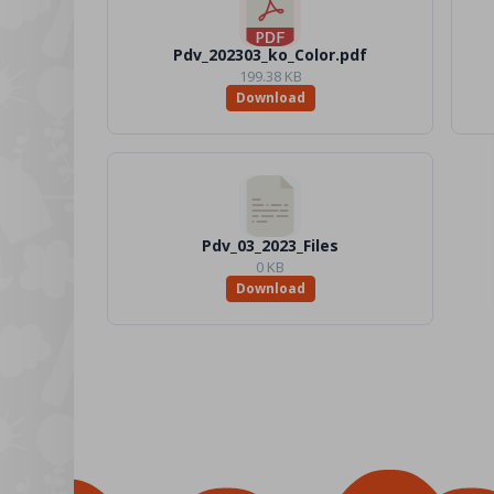
Pdv_202303_ko_Color.pdf
199.38 KB
Download
Pdv_03_2023_Files
0 KB
Download