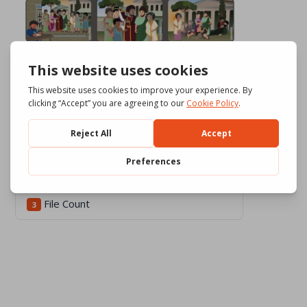
Download
1242
File Size
669.11 KB
File Count
3