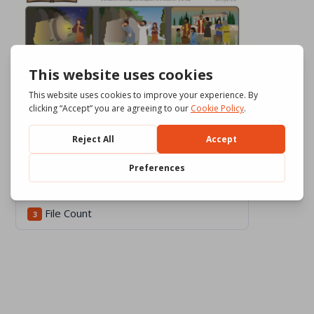
Download
515
File Size
1.94 MB
File Count
3