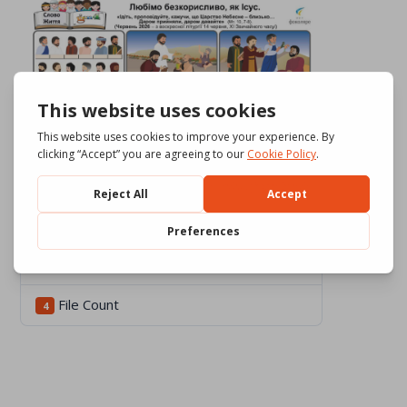
Download
350
File Size
650.08 KB
File Count
4