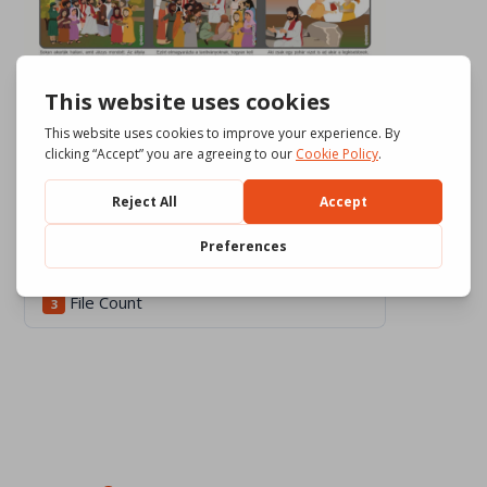
Download
648
File Size
1.96 MB
File Count
3