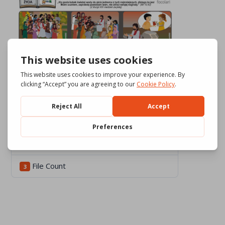
Download
1106
File Size
684.56 KB
File Count
3