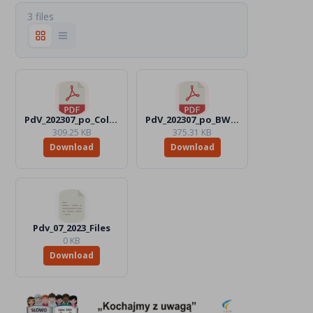
3 files
PdV_202307_po_Color.pdf
PdV_202307_po_BW.pdf
309.25 KB
375.31 KB
Download
Download
Pdv_07_2023_Files
0 KB
Download