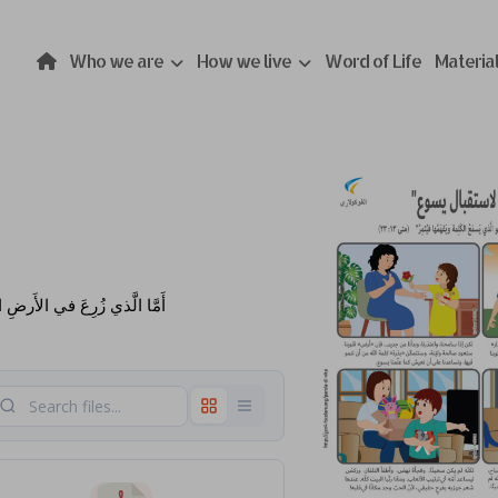
Who we are
How we live
Word of Life
Materia
أَمَّا الَّذي زُرِعَ في الأَرضِ ال