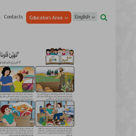
l
Contacts
English
Educators Area