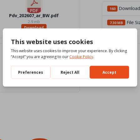
Downloa
160
Pdv_202607_ar_BW.pdf
2.9 mb
File Si
7.30 MB
Download
File Count
4
Pdv_07_2026_Traduttori
0 KB
Download