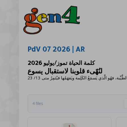
PdV 07 2026 | AR
كلمة الحياة تموز/يوليو 2026
لنُهّىء قلوبنا لاستقبال يسوع
طَّيِّبة، فهُو الَّذي يَسمَعُ الكَلِمة ويَفهَمُها فيُثمِرُ متى 13/ 23
4 files