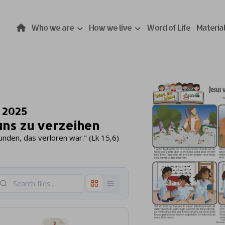
Who we are
How we live
Word of Life
Materia
 2025
 uns zu verzeihen
unden, das verloren war." (Lk 15,6)