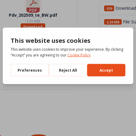
Downloa
539
Pdv_202509_te_BW.pdf
1.25 MB
File Si
2.24 MB
Download
File Count
4
Pdv_09_2025_Traduttori
0 KB
Download