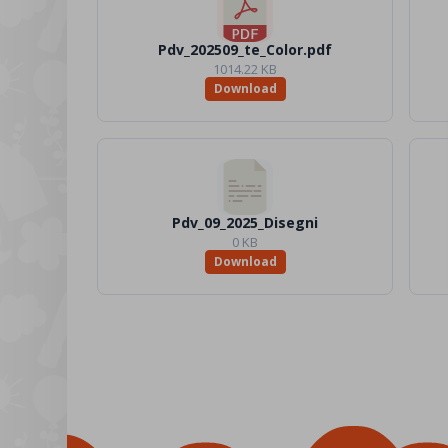
Pdv_202509_te_Color.pdf
1014.22 KB
Download
Pdv_09_2025_Disegni
0 KB
Download