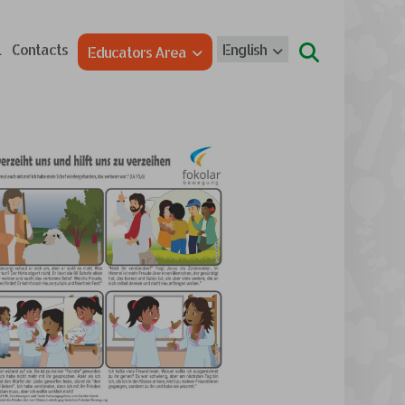
l
Contacts
English
Educators Area