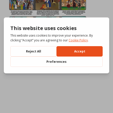
Download
1195
File Size
643.09 KB
File Count
3