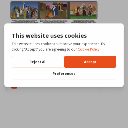
Download
717
File Size
643.38 KB
File Count
3