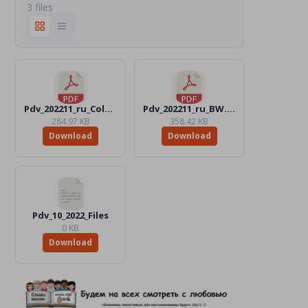
3 files
Pdv_202211_ru_Color.pdf
Pdv_202211_ru_BW.pdf
284.97 KB
358.42 KB
Download
Download
Pdv_10_2022_Files
0 KB
Download