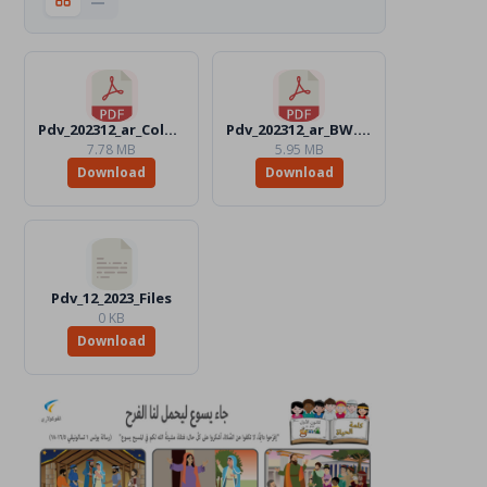
Pdv_202312_ar_Color.pdf
Pdv_202312_ar_BW.pdf
7.78 MB
5.95 MB
Download
Download
Pdv_12_2023_Files
0 KB
Download