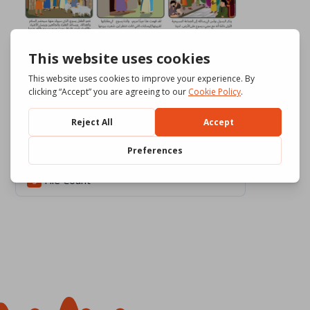
Download
731
File Size
13.73 MB
File Count
3