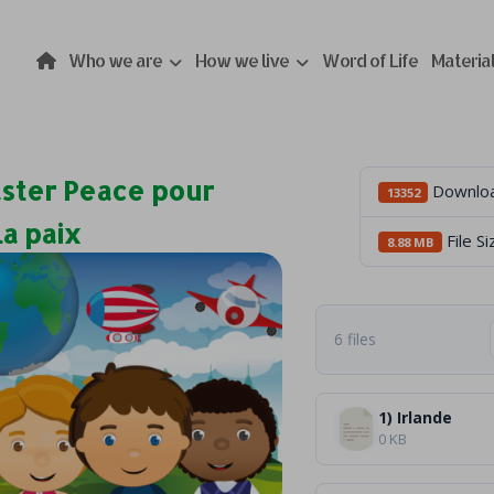
Who we are
How we live
Word of Life
Materia
ster Peace pour
Downlo
13352
a paix
File Si
8.88 MB
6 files
1) Irlande
0 KB