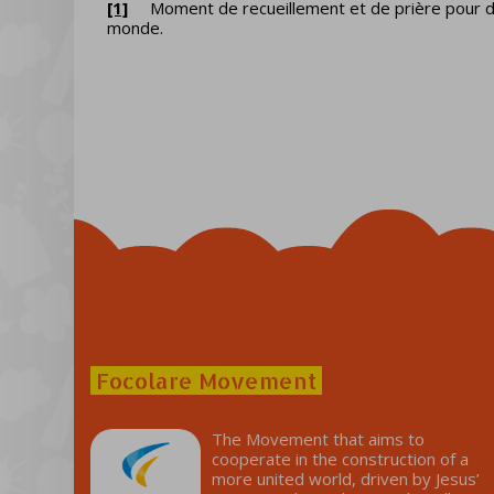
[1]
Moment de recueillement et de prière pour dem
monde.
Focolare Movement
The Movement that aims to
cooperate in the construction of a
more united world, driven by Jesus’