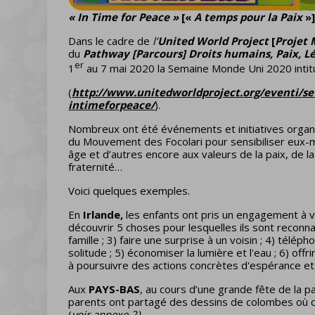
« In Time for Peace »
[«
A temps pour la Paix
»
Dans le cadre de
l’
United World Project
[
Projet
du
Pathway [Parcours] Droits humains, Paix, Lég
er
1
au 7 mai 2020 la Semaine Monde Uni 2020 intit
(
http://www.unitedworldproject.org/eventi/s
intimeforpeace/
).
Nombreux ont été événements et initiatives organi
du Mouvement des Focolari pour sensibiliser eu
âge et d’autres encore aux valeurs de la paix, de la s
fraternité…
Voici quelques exemples.
En
Irlande,
les enfants ont pris un engagement à vi
découvrir 5 choses pour lesquelles ils sont reconnai
famille ; 3) faire une surprise à un voisin ; 4) télép
solitude ; 5) économiser la lumière et l'eau ; 6) offr
à poursuivre des actions concrètes d'espérance et 
Aux
PAYS-BAS
, au cours d’une grande fête de la p
parents ont partagé des dessins de colombes où cha
(
voir annexe 2).