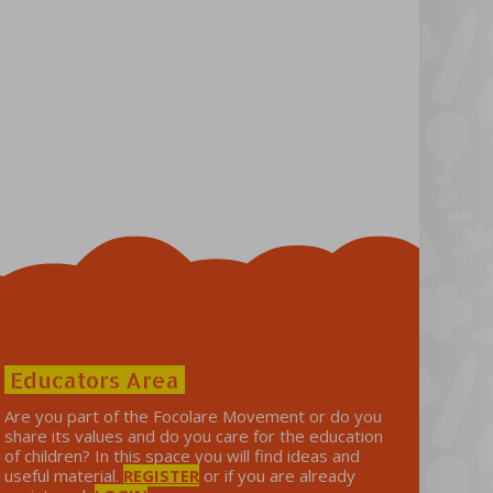
Educators Area
Are you part of the Focolare Movement or do you
share its values ​​and do you care for the education
of children? In this space you will find ideas and
useful material.
REGISTER
or if you are already