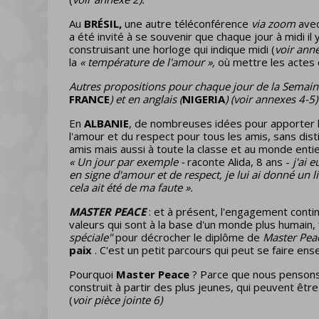
Au
BRÉSIL,
une autre téléconférence
via zoom
avec
a été invité à se souvenir que chaque jour à midi il 
construisant une horloge qui indique midi (
voir ann
la
« température de l'amour »,
où mettre les actes d
Autres propositions pour chaque jour de la Semain
FRANCE
) et en anglais (
NIGERIA
) (voir annexes 4-5)
En
ALBANIE
, de nombreuses idées pour apporter la
l'amour et du respect pour tous les amis, sans dist
amis mais aussi à toute la classe et au monde entie
« Un jour par exemple -
raconte Alida, 8 ans -
j'ai 
en signe d'amour et de respect, je lui ai donné un 
cela ait été de ma faute ».
MASTER PEACE
: et à présent, l'engagement cont
valeurs qui sont à la base d'un monde plus humain, 
spéciale"
pour décrocher le diplôme de
Master Pe
paix
. C'est un petit parcours qui peut se faire ens
Pourquoi
Master Peace
? Parce que nous pensons 
construit à partir des plus jeunes, qui peuvent êt
(
voir pièce jointe 6)