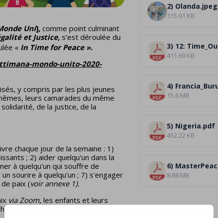
2) Olanda.jpeg
]
315.01 KB
 Monde Uni
],
comme point culminant
alité et Justice
,
s’est déroulée du
3) 12: Time_Ou
ulée «
In Time for Peace ».
411.69 KB
ettimana-mondo-unito-2020-
4) Francia_Bur
sés, y compris par les plus jeunes
15.6 MB
x-mêmes, leurs camarades du même
olidarité, de la justice, de la
5) Nigeria.pdf
452.22 KB
vre chaque jour de la semaine : 1)
ssants ; 2) aider quelqu'un dans la
honer à quelqu'un qui souffre de
6) MasterPeac
ir un sourire à quelqu'un ; 7) s'engager
8.88 MB
de paix (
voir annexe 1).
aix
via Zoom
, les enfants et leurs
cun a écrit ce qu’est la paix pour lui