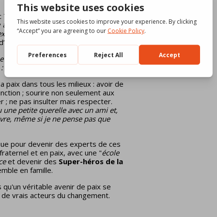
 74 points d’écoute. Tout le monde
y a le
Time-out pour la Paix
[1]
, en
exe 3)
et un thermomètre qui mesure
’amour pour construire la paix.
e Monde Uni en français (
BURUNDI-
 :
 paix dans tous les milieux : avoir de
inction ; sourire non seulement aux
r ; ne pas insulter mais respecter.
eu une petite querelle avec un ami et,
livre, même si je ne pense pas que
inue pour devenir des experts de ces
fraternel et en paix, avec une "
école
ace
et devenir des
Super-héros de la
emble en famille.
qu'un véritable avenir de paix se
re de vrais acteurs du changement.