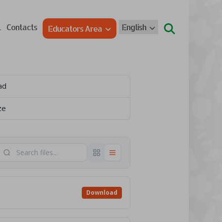
l
Contacts
English
Educators Area
ad
ze
Download