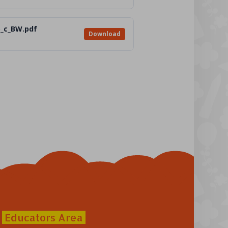
5_c_BW.pdf
Download
Educators Area