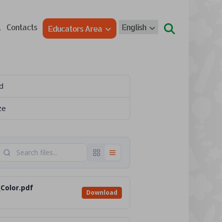
l
Contacts
English
Educators Area
d
ze
Color.pdf
Download