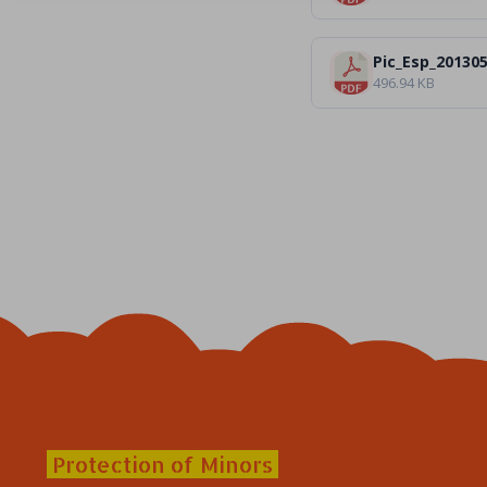
Pic_Esp_20130
496.94 KB
Protection of Minors