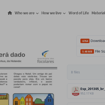
Who we are
How we live
Word of Life
Materia
Downloa
6764
File Si
5.48 MB
8 files
Esp_201305_br_
952.17 KB