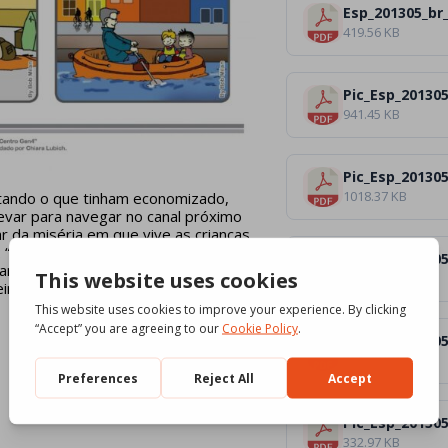
Esp_201305_br
419.56 KB
Pic_Esp_201305
941.45 KB
Pic_Esp_201305
1018.37 KB
ntando o que tinham economizado,
var para navegar no canal próximo
ar da miséria em que vive as crianças
: “Podemos abrir o nosso cofrinho
Pic_Esp_201305
migo do pai deles veio visitá-los.
1.06 MB
ro, inflável, e assim poderiam remar
Pic_Esp_20130
361.78 KB
Pic_Esp_20130
332.97 KB