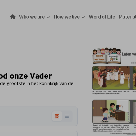
Who we are
How we live
Word of Life
Materia
God onze Vader
 de grootste in het koninkrijk van de