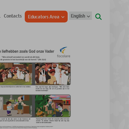
l
Contacts
English
Educators Area