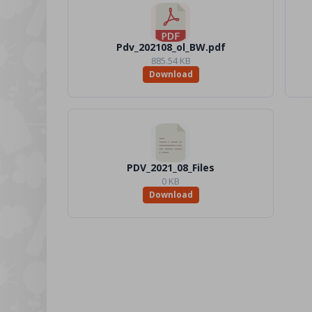
Pdv_202108_ol_BW.pdf
885.54 KB
Download
PDV_2021_08_Files
0 KB
Download