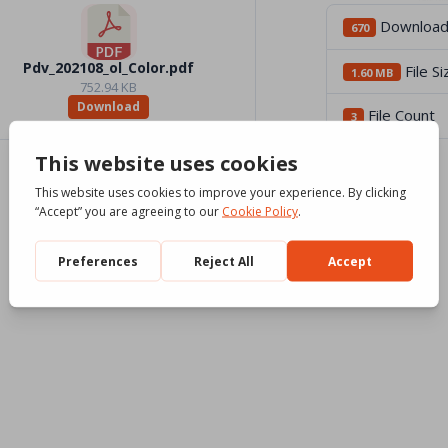
Downloa
670
Pdv_202108_ol_Color.pdf
File Si
1.60 MB
752.94 KB
Download
File Count
3