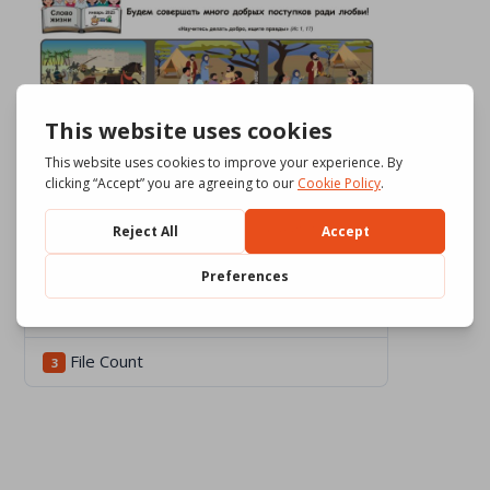
Download
659
File Size
657.20 KB
File Count
3