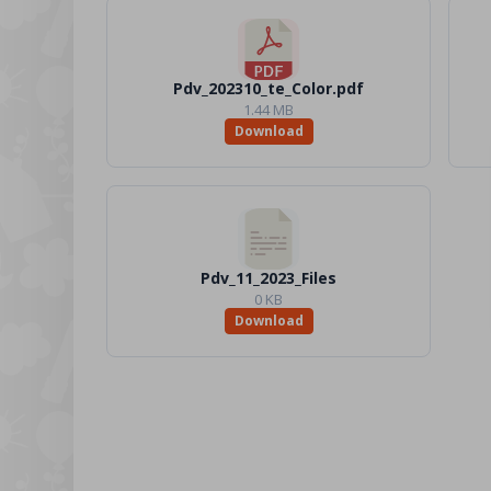
Pdv_202310_te_Color.pdf
1.44 MB
Download
Pdv_11_2023_Files
0 KB
Download