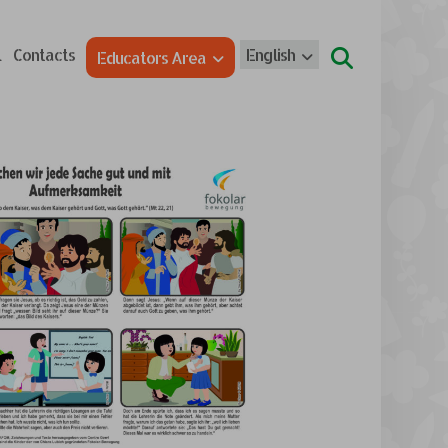
l
Contacts
English
Educators Area