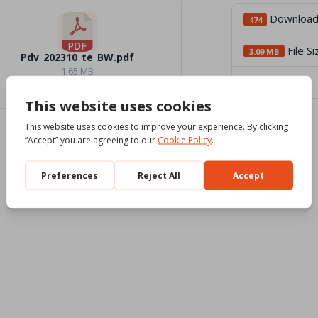
Downloa
474
File Si
3.09 MB
Pdv_202310_te_BW.pdf
1.65 MB
File Count
3
Download