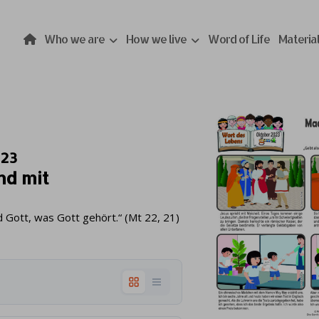
Who we are
How we live
Word of Life
Materia
023
nd mit
 Gott, was Gott gehört.“ (Mt 22, 21)