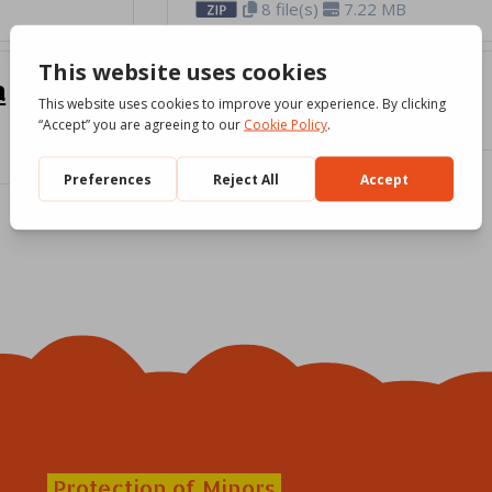
8 file(s)
7.22 MB
a
Un cuore grande!
Download
8 file(s)
6.41 MB
Protection of Minors