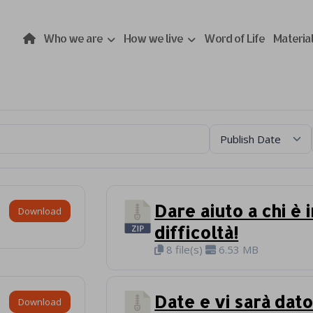
Who we are
How we live
Word of Life
Materia
Dare aiuto a chi è i
Download
difficoltà!
8 file(s)
6.53 MB
Date e vi sarà dat
Download