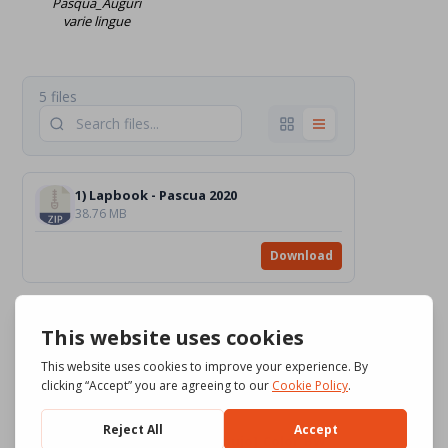
Pasqua_Auguri
varie lingue
5 files
1) Lapbook - Pascua 2020
38.76 MB
Download
2) Tren de Pascua (¡cargado de huevos con muchos actos de amor!) - Pascua 2016
21.04 MB
Download
3) Jesús resucitado [dibujo]_Color_BW