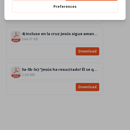
1.32 MB
Download
4) Incluso en la cruz Jesús sigue amando [DIBUJO]_BW
544.01 KB
Download
5a-5b-5c) “Jesús ha resucitado! Él se queda con nosotros si nos amamos. Chiara” [DIBUJOS]_BW
2.66 MB
Download