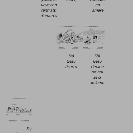
uova con
ad
tanti atti
amare
d’amore!)
5a)
5b)
Gesù
Gesù
risorto
rimane
tra noi
se ci
amiamo
5c)