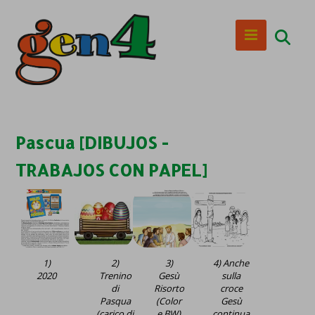
Pascua [DIBUJOS -
TRABAJOS CON PAPEL]
1)
2)
3)
4) Anche
2020
Trenino
Gesù
sulla
di
Risorto
croce
Pasqua
(Color
Gesù
(carico di
e BW)
continua