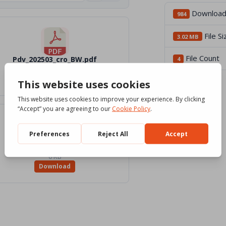
Downloa
984
File Si
3.02 MB
File Count
Pdv_202503_cro_BW.pdf
4
1.56 MB
Download
Pdv_03_2025_Traduttori
0 KB
Download