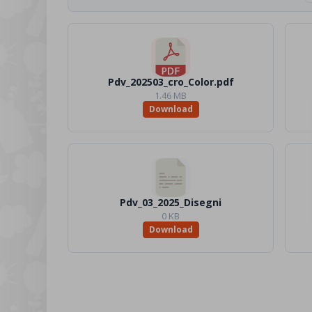
Pdv_202503_cro_Color.pdf
1.46 MB
Download
Pdv_03_2025_Disegni
0 KB
Download