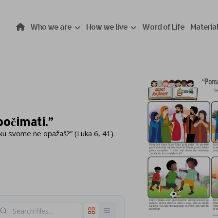
Who we are
How we live
Word of Life
Materia
očimati.”
oku svome ne opažaš?” (Luka 6, 41).