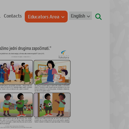
l
Contacts
English
Educators Area