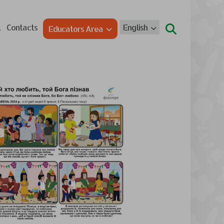
l
Contacts
English
Educators Area