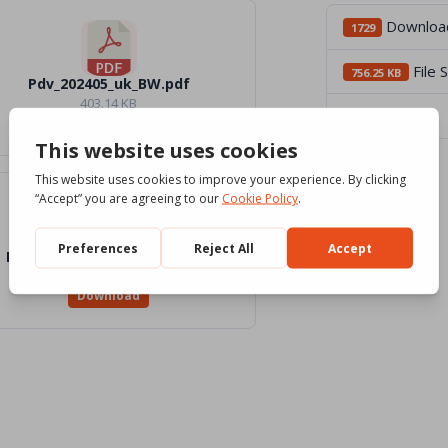
Downloa
1729
File 
756.25 KB
Pdv_202405_uk_BW.pdf
403.14 KB
File Count
4
Download
Pdv_05_2024_Traduttori_Files
0 KB
Download