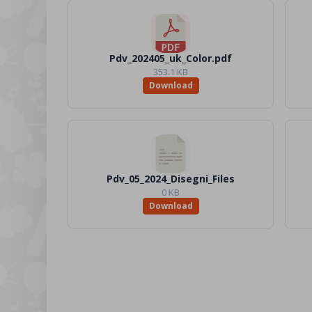
Pdv_202405_uk_Color.pdf
353.1 KB
Download
Pdv_05_2024_Disegni_Files
0 KB
Download