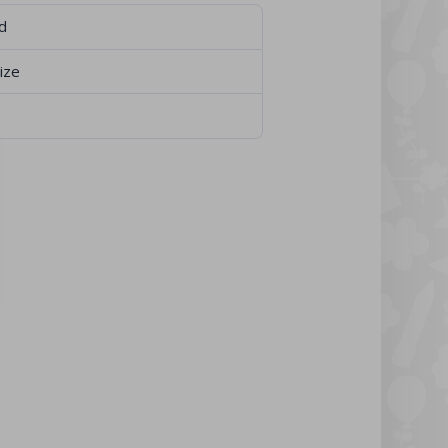
d
Size