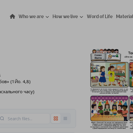
Who we are
How we live
Word of Life
Materia
в
бов» (1Йо. 4,8)
Пасхального часу)