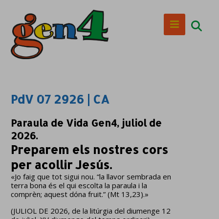
PdV 07 2926 | CA
Paraula de Vida Gen4, juliol de
2026.
Preparem els nostres cors
per acollir Jesús.
«Jo faig que tot sigui nou. “la llavor sembrada en
terra bona és el qui escolta la paraula i la
comprèn; aquest dóna fruit.” (Mt 13,23).»
(JULIOL DE 2026, de la litúrgia del diumenge 12