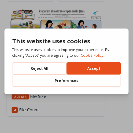
Download
442
File Size
2.75 MB
File Count
4