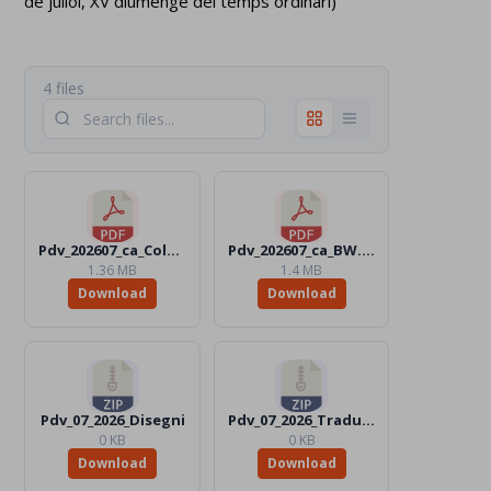
de juliol, XV diumenge del temps ordinari)
4 files
Pdv_202607_ca_Color.pdf
Pdv_202607_ca_BW.pdf
1.36 MB
1.4 MB
Download
Download
Pdv_07_2026_Disegni
Pdv_07_2026_Traduttori
0 KB
0 KB
Download
Download