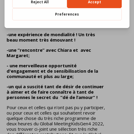
Les participants de toutes les latitudes ont
laissé de nombreuses impressions
"communes", qui soulignent à quel point le
GlobalMeetingKids Gen4 a été une réussite :
-une expérience de mondialité ! Un très
beau moment très émouvant !
-une “rencontre” avec Chiara et avec
Margaret;
-
une merveilleuse opportunité
d'engagement et de sensibilisation de la
communauté et plus au large;
-un qui a suscité tant de désir de continuer
à aimer et de faire connaître à tant de
personnes le secret du “dé de l’amour” !
Pour ceux et celles qui n'ont pas pu y participer,
ou pour ceux et celles qui souhaitent revoir
quelque chose du très riche programme de
deux heures du Global MeetingKidsGen4 2022,
vous trouver ci-joint une sélection très riche