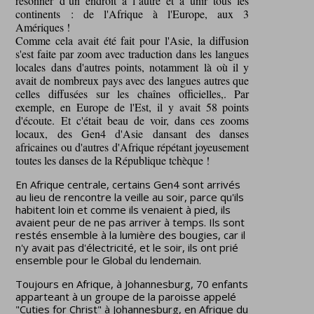
résonner d’un endroit à l’autre et à unir tous les
continents : de l'Afrique à l'Europe, aux 3
Amériques !
Comme cela avait été fait pour l'Asie, la diffusion
s'est faite par zoom avec traduction dans les langues
locales dans d'autres points, notamment là où il y
avait de nombreux pays avec des langues autres que
celles diffusées sur les chaînes officielles,. Par
exemple, en Europe de l'Est, il y avait 58 points
d'écoute. Et c'était beau de voir, dans ces zooms
locaux, des Gen4 d'Asie dansant des danses
africaines ou d'autres d'Afrique répétant joyeusement
toutes les danses de la République tchèque !
En Afrique centrale, certains Gen4 sont arrivés
au lieu de rencontre la veille au soir, parce qu'ils
habitent loin et comme ils venaient à pied, ils
avaient peur de ne pas arriver à temps. Ils sont
restés ensemble à la lumière des bougies, car il
n'y avait pas d'électricité, et le soir, ils ont prié
ensemble pour le Global du lendemain.
Toujours en Afrique, à Johannesburg, 70 enfants
apparteant à un groupe de la paroisse appelé
"Cuties for Christ" à Johannesburg, en Afrique du