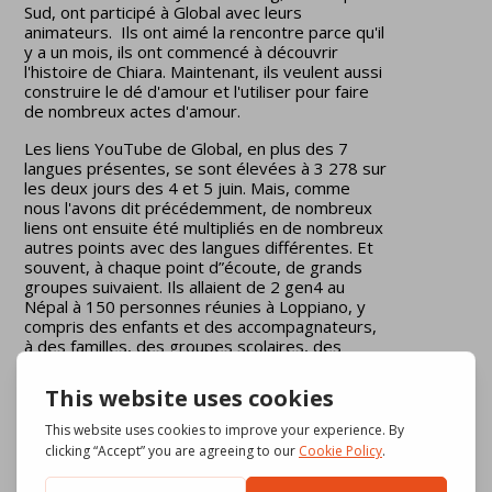
Sud, ont participé à Global avec leurs
animateurs. Ils ont aimé la rencontre parce qu'il
y a un mois, ils ont commencé à découvrir
l'histoire de Chiara. Maintenant, ils veulent aussi
construire le dé d'amour et l'utiliser pour faire
de nombreux actes d'amour.
Les liens YouTube de Global, en plus des 7
langues présentes, se sont élevées à 3 278 sur
les deux jours des 4 et 5 juin. Mais, comme
nous l'avons dit précédemment, de nombreux
liens ont ensuite été multipliés en de nombreux
autres points avec des langues différentes. Et
souvent, à chaque point d”écoute, de grands
groupes suivaient. Ils allaient de 2 gen4 au
Népal à 150 personnes réunies à Loppiano, y
compris des enfants et des accompagnateurs,
à des familles, des groupes scolaires, des
paroisses. Il est très difficile de faire un calcul
réaliste du nombre d'enfants qui ont été
touchés lors de ce week-end et lors des
nombreux autres événements qui ont eu lieu
les jours suivants et qui auront encore lieu. De
nombreux enfants venaient aussi pour la
première fois.