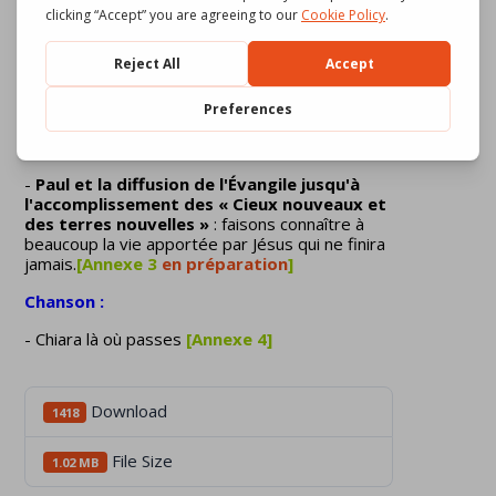
est lui aussi "frappé" par la lumière, il répond à
cet amour et veut le porter à tous.
- Épisodes :
-
Le martyre d'Étienne
: soyons des amis de
Jésus même quand c'est difficile.
[Annexe 2
en
préparation]
-
Paul et la diffusion de l'Évangile jusqu'à
l'accomplissement des « Cieux nouveaux et
des terres nouvelles »
: faisons connaître à
beaucoup la vie apportée par Jésus qui ne finira
jamais.
[Annexe 3
en préparation
]
Chanson :
- Chiara là où passes
[Annexe 4]
Download
1418
File Size
1.02 MB