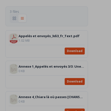
3 files
Appelés et envoyés_3di3_fr_Text.pdf
1.02 MB
Download
Annexe 1_Appelés et envoyés 3/3: Une lumière parvenue à beaucoup dans le monde entier !
0 KB
Download
Annexe 4_Chiara là où passes [CHANSON]
0 KB