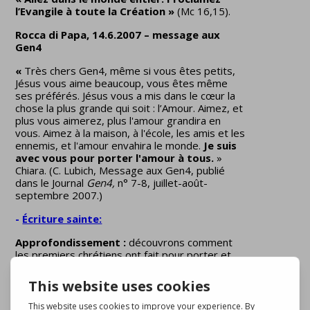
l’Evangile à toute la Création »
(Mc 16,15).
Rocca di Papa, 14.6.2007 – message aux
Gen4
«
Très chers Gen4, même si vous êtes petits,
Jésus vous aime beaucoup, vous êtes même
ses préférés. Jésus vous a mis dans le cœur la
chose la plus grande qui soit : l’Amour. Aimez, et
plus vous aimerez, plus l'amour grandira en
vous. Aimez à la maison, à l'école, les amis et les
ennemis, et l'amour envahira le monde.
Je suis
avec vous pour porter l'amour à tous.
»
Chiara. (C. Lubich, Message aux Gen4, publié
dans le Journal
Gen4,
n° 7-8, juillet-août-
septembre 2007.)
-
Écriture sainte:
Approfondissement :
découvrons comment
les premiers chrétiens ont fait pour porter et
diffuser le message de Jésus. L'accent mis par
les premiers chrétiens sur l'amour et le service
des plus démunis. Le courage d'aimer jusqu'au
bout. La diffusion du message de l'Évangile. Paul