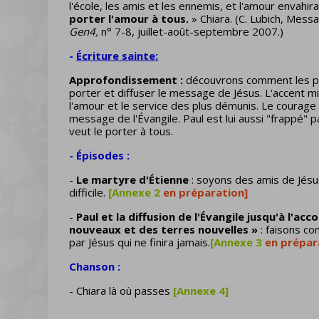
l'école, les amis et les ennemis, et l'amour envahi
porter l'amour à tous.
» Chiara. (C. Lubich, Mess
Gen4,
n° 7-8, juillet-août-septembre 2007.)
-
Écriture sainte:
Approfondissement :
découvrons comment les pre
porter et diffuser le message de Jésus. L'accent m
l'amour et le service des plus démunis. Le courage 
message de l'Évangile. Paul est lui aussi "frappé" p
veut le porter à tous.
- Épisodes :
-
Le martyre d'Étienne
: soyons des amis de Jés
difficile.
[Annexe 2
en préparation]
-
Paul et la diffusion de l'Évangile jusqu'à l'a
nouveaux et des terres nouvelles »
: faisons co
par Jésus qui ne finira jamais.
[Annexe 3
en prépar
Chanson :
- Chiara là où passes
[Annexe 4]