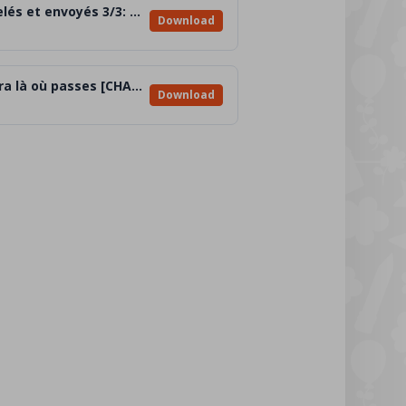
Annexe 1_Appelés et envoyés 3/3: Une lumière parvenue à beaucoup dans le monde entier !
Download
Annexe 4_Chiara là où passes [CHANSON]
Download