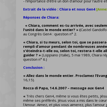
- l'importance d'être un don d'amour pour l'autre et d
Extrait de la vidéo : Chiara et nous Gen4
[Anne
Réponses de Chiara:
« Chiara, comment es-tu arrivée, avec seulem
l'unité dans le monde entier? » (
Castel Gandolfo 
au Congrès Gen4 : question n° 2.
« Chiara, si tu meurs, selon toi, que se passer
rempli d’amour pendant de nombreuses année
s'éteindra-t-elle ou, selon toi, restera-t-elle 
guider ? »
(Loppiano (Italie), 5 mai 1989, Chiara ré
question n° 6.)
Conclusion :
« Allez dans le monde entier. Proclamez l’Evang
16,15).
Rocca di Papa, 14.6.2007 – message aux Gen4
«
Très chers Gen4, même si vous êtes petits, Jés
même ses préférés. Jésus vous a mis dans le cœur l
l’Amour. Aimez, et plus vous aimerez, plus l'amour 