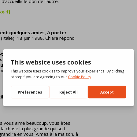
'accueillir le don de l'autre.
xe 1]
ent quelques amies, à porter
(Italie), 18 juin 1988, Chiara répond
a-t-il dans le monde que tu as
s ?
Cette flamme de l’amour
allumée ?
Qui continuera à la
pond aux habitants de la cité-pilote :
ile à toute la Création »
(Mc
us vous aime beaucoup, vous êtes
a chose la plus grande qui soit :
grandira en vous. Aimez à la maison, à