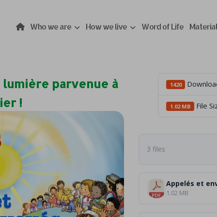
Who we are
How we live
Word of Life
Materia
 lumière parvenue à
Downloa
1420
er !
File Si
1.02 MB
3 files
Appelés et en
1.02 MB