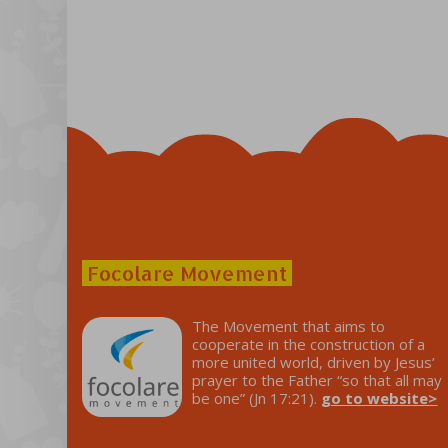
Focolare Movement
The Movement that aims to
cooperate in the construction of a
more united world, driven by Jesus’
prayer to the Father “so that all may
be one” (Jn 17:21).
go to website>