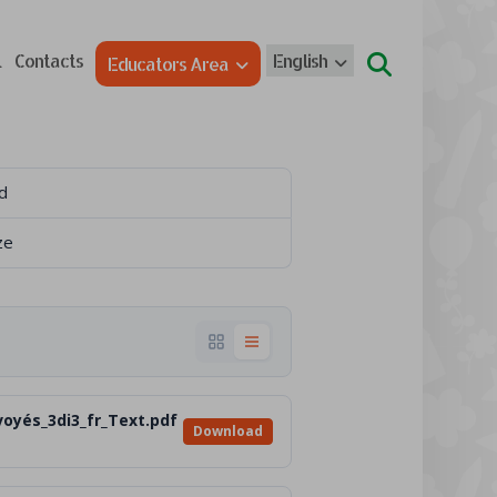
l
Contacts
English
Educators Area
d
ze
voyés_3di3_fr_Text.pdf
Download