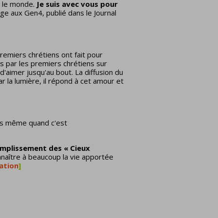
ra le monde.
Je suis avec vous pour
age aux Gen4, publié dans le Journal
miers chrétiens ont fait pour
is par les premiers chrétiens sur
d'aimer jusqu'au bout. La diffusion du
ar la lumière, il répond à cet amour et
us même quand c'est
ccomplissement des « Cieux
nnaître à beaucoup la vie apportée
ation
]