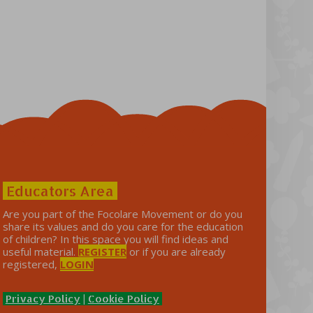
Educators Area
Are you part of the Focolare Movement or do you
share its values ​​and do you care for the education
of children? In this space you will find ideas and
useful material.
REGISTER
or if you are already
registered,
LOGIN
Privacy Policy
|
Cookie Policy