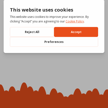
Il_dado_dell'amore_it_BW .jpg
Dado_ml_Color.jpg
1.88 MB
3.63 MB
Download
Download