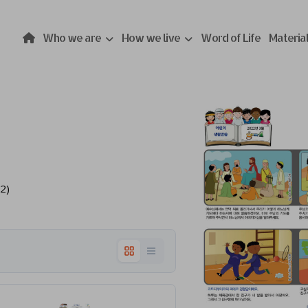
Who we are
How we live
Word of Life
Materia
2)