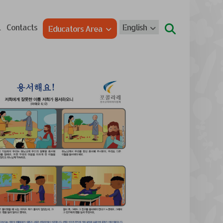
l
Contacts
English
Educators Area