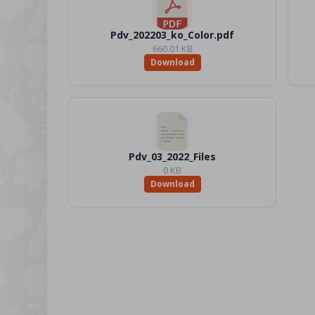
Pdv_202203_ko_Color.pdf
660.01 KB
Download
Pdv_03_2022_Files
0 KB
Download