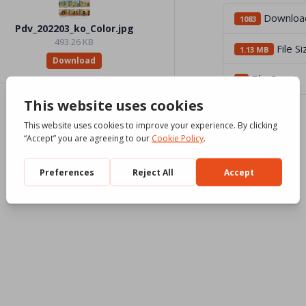
Downloa
1083
Pdv_202203_ko_Color.jpg
493.26 KB
File Si
1.13 MB
Download
File Count
3