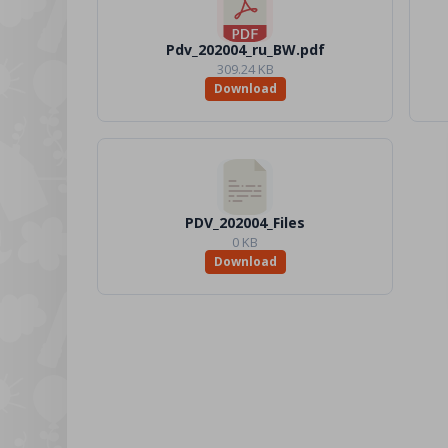
Pdv_202004_ru_BW.pdf
309.24 KB
Download
PDV_202004_Files
0 KB
Download