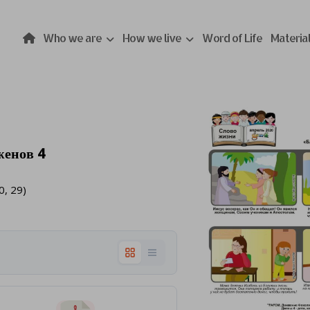
Who we are
How we live
Word of Life
Materia
женов 4
, 29)