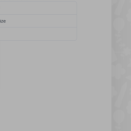
d
Size