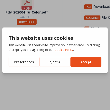
Downloa
703
Pdv_202004_ru_Color.pdf
246.33 KB
File 
555.58 KB
Download
File Count
3